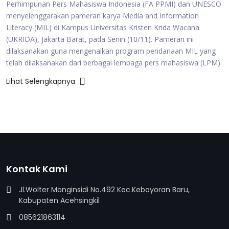
Perhimpunan Pers Mahasiswa Indonesia (FA PPMI) dan UNESCO
menyelenggarakan pameran karya Media and Information
Literacy (MIL) di Kampus Universitas Kristen Krida Wacana
(UKRIDA), Jakarta Barat, pada Senin (10/11). Pameran ini
dilaksanakan guna mengenalkan program pendanaan MIL yang
telah dilaksanakan dari berbagai lembaga pers mahasiswa (LPM).
Lihat Selengkapnya
Kontak Kami
Jl.Wolter Monginsidi No.492 Kec.Kebayoran Baru,
Kabupaten Acehsingkil
085621863114