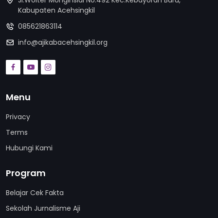
Jl.Wolter Monginsidi No.492 Kec.Kebayoran Baru,
Kabupaten Acehsingkil
085621863114
info@ajikabacehsingkil.org
Menu
Privacy
Terms
Hubungi Kami
Program
Belajar Cek Fakta
Sekolah Jurnalisme Aji