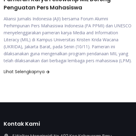
Penguatan Pers Mahasiswa
Aliansi Jurnalis Indonesia (AJI) bersama Forum Alumni
Perhimpunan Pers Mahasiswa Indonesia (FA PPMI) dan UNESCO
menyelenggarakan pameran karya Media and Information
Literacy (MIL) di Kampus Universitas Kristen Krida Wacana
(UKRIDA), Jakarta Barat, pada Senin (10/11). Pameran ini
dilaksanakan guna mengenalkan program pendanaan MIL yang
telah dilaksanakan dari berbagai lembaga pers mahasiswa (LPM).
Lihat Selengkapnya
Kontak Kami