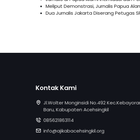
Meliput Demonstrasi, Jurnalis Papua Al
Dua Jurnalis Jakarta Diserang Petugas 
Kontak Kami
Jl.Wolter Monginsidi No.492 Kec.Kebayora
Baru, Kabupaten Acehsingkil
085621863114
info@ajikabacehsingkil.org