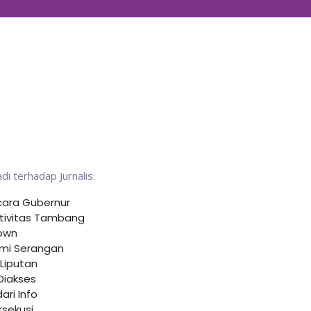
i terhadap Jurnalis:
cara Gubernur
Aktivitas Tambang
down
lami Serangan
 Liputan
Diakses
ri Info
rsekusi