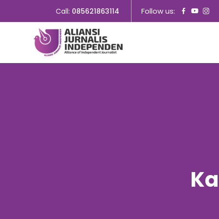
Follow us:
Call:
085621863114
Ka