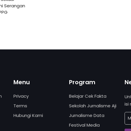
ami Serangan
SPPG
Menu
Program
N
n
Privacy
Belajar Cek Fakta
Un
isi
Terms
Sekolah Jurnalisme Aji
Hubungi Kami
Jurnalisme Data
Festival Media