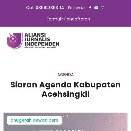
Call:
085621863114
Follow us:
Formulir Pendaftaran
AGENDA
Siaran Agenda Kabupaten
Acehsingkil
anugerah dewan pers