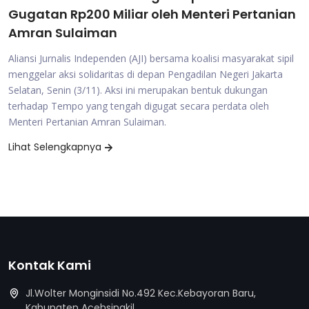
Gugatan Rp200 Miliar oleh Menteri Pertanian
Amran Sulaiman
Aliansi Jurnalis Independen (AJI) bersama koalisi masyarakat sipil
menggelar aksi solidaritas di depan Pengadilan Negeri Jakarta
Selatan, Senin (3/11). Aksi ini merupakan bentuk dukungan
terhadap Tempo yang tengah digugat secara perdata oleh
Menteri Pertanian Amran Sulaiman.
Lihat Selengkapnya
Kontak Kami
Jl.Wolter Monginsidi No.492 Kec.Kebayoran Baru,
Kabupaten Acehsingkil